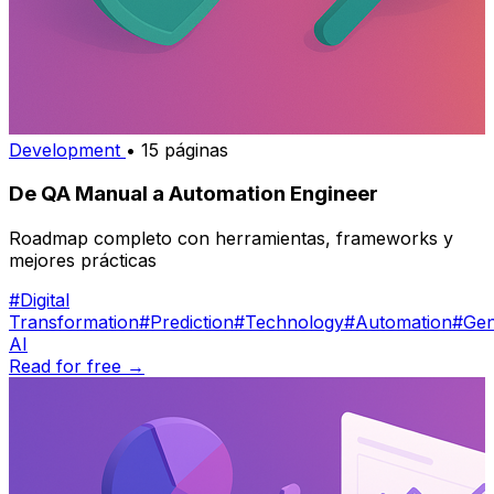
Development
• 15 páginas
De QA Manual a Automation Engineer
Roadmap completo con herramientas, frameworks y
mejores prácticas
#Digital
Transformation
#Prediction
#Technology
#Automation
#Gen
AI
Read for free →