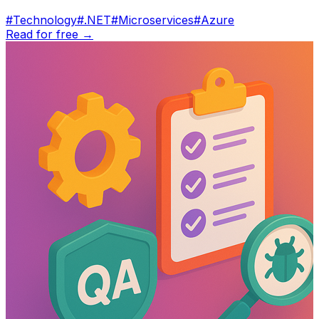
#Technology
#.NET
#Microservices
#Azure
Read for free →